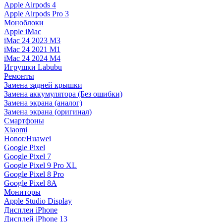
Apple Airpods 4
Apple Airpods Pro 3
Моноблоки
Apple iMac
iMac 24 2023 M3
iMac 24 2021 M1
iMac 24 2024 M4
Игрушки Labubu
Ремонты
Замена задней крышки
Замена аккумулятора (Без ошибки)
Замена экрана (аналог)
Замена экрана (оригинал)
Смартфоны
Xiaomi
Honor/Huawei
Google Pixel
Google Pixel 7
Google Pixel 9 Pro XL
Google Pixel 8 Pro
Google Pixel 8A
Мониторы
Apple Studio Display
Дисплеи iPhone
Дисплей iPhone 13