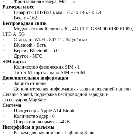
· Фронтальная камера, Мп – 12
Размеры и вес
· Габариты (ШxВxГ), мм - 71.5 x 146.7 x 7.4
· Вес, г - 162
Беспроводная связь
· Модуль сотовой связи - 3G, 4G LTE, GSM 900/1800/1900,
LTE-A, 5G
· Стандарт Wi-Fi - 802.11 a/b/g/n/ac/ax
· Bluetooth - Есть
· Версия Bluetooth - 5.0
· Другое - NFC
SIM-карта
· Количество физических SIM - 1
· Тип SIM-карты - nano-SIM + eSIM
Дополнительная информация
· Защита от воды
· Дополнительная информация - защита передней панели
Ceramic Shield, поддержка беспроводной зарядки и
аксессуаров MagSafe
Система
· Процессор - Apple A14 Bionic
· Количество ядер - 6
· Оперативная память - 4GB
Интерфейсы и разъемы
· Разъем для наушников - Lightning 8-pin