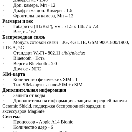
· Доп. камера, Мп - 12
· Диафрагма доп. Камеры - 1.6
· Фронтальная камера, Мп – 12
Размеры и вес
· Габариты (ШxВxГ), мм - 71.5 x 146.7 x 7.4
· Вес, г - 162
Беспроводная связь
· Модуль сотовой связи - 3G, 4G LTE, GSM 900/1800/1900,
LTE-A, 5G
· Стандарт Wi-Fi - 802.11 a/b/g/n/ac/ax
· Bluetooth - Есть
· Версия Bluetooth - 5.0
· Другое - NFC
SIM-карта
· Количество физических SIM - 1
· Тип SIM-карты - nano-SIM + eSIM
Дополнительная информация
· Защита от воды
· Дополнительная информация - защита передней панели
Ceramic Shield, поддержка беспроводной зарядки и
аксессуаров MagSafe
Система
· Процессор - Apple A14 Bionic
· Количество ядер - 6