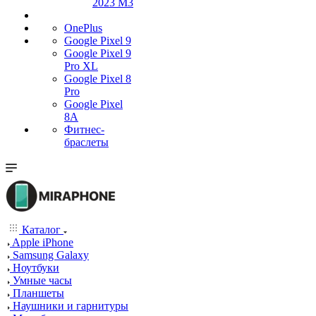
2023 M3
OnePlus
Google Pixel 9
Google Pixel 9
Pro XL
Google Pixel 8
Pro
Google Pixel
8A
Фитнес-
браслеты
Каталог
Apple iPhone
Samsung Galaxy
Ноутбуки
Умные часы
Планшеты
Наушники и гарнитуры