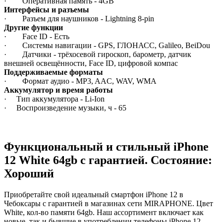
· Оперативная память - 4GB
Интерфейсы и разъемы
· Разъем для наушников - Lightning 8-pin
Другие функции
· Face ID - Есть
· Системы навигации - GPS, ГЛОНАСС, Galileo, BeiDou
· Датчики - трёхосевой гироскоп, барометр, датчик
внешней освещённости, Face ID, цифровой компас
Поддерживаемые форматы
· Формат аудио - MP3, AAC, WAV, WMA
Аккумулятор и время работы
· Тип аккумулятора - Li-Ion
· Воспроизведение музыки, ч - 65
Функциональный и стильный iPhone
12
White
64gb
с гарантией. Состояние:
Хороший
Приобретайте свой идеальный смартфон iPhone 12 в
Чебоксары с гарантией в магазинах сети MIRAPHONE. Цвет
White
, кол-во памяти
64gb
. Наш ассортимент включает как
новые, так и бывшие в употреблении телефоны iPhone 12