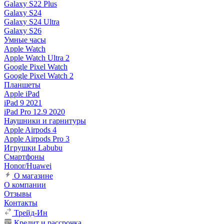
Galaxy S22 Plus
Galaxy S24
Galaxy S24 Ultra
Galaxy S26
Умные часы
Apple Watch
Apple Watch Ultra 2
Google Pixel Watch
Google Pixel Watch 2
Планшеты
Apple iPad
iPad 9 2021
iPad Pro 12.9 2020
Наушники и гарнитуры
Apple Airpods 4
Apple Airpods Pro 3
Игрушки Labubu
Смартфоны
Honor/Huawei
О магазине
О компании
Отзывы
Контакты
Трейд-Ин
Кредит и рассрочка