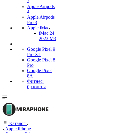
3
Apple Airpods
4
Apple Airpods
Pro 3
Apple iMac
iMac 24
2023 M3
Google Pixel 9
Pro XL
Google Pixel 8
Pro
Google Pixel
8A
Фитнес-
браслеты
Каталог
Apple iPhone