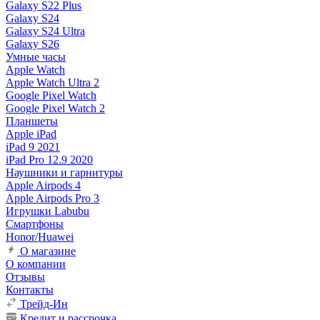
Galaxy S22 Plus
Galaxy S24
Galaxy S24 Ultra
Galaxy S26
Умные часы
Apple Watch
Apple Watch Ultra 2
Google Pixel Watch
Google Pixel Watch 2
Планшеты
Apple iPad
iPad 9 2021
iPad Pro 12.9 2020
Наушники и гарнитуры
Apple Airpods 4
Apple Airpods Pro 3
Игрушки Labubu
Смартфоны
Honor/Huawei
О магазине
О компании
Отзывы
Контакты
Трейд-Ин
Кредит и рассрочка