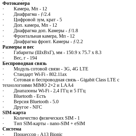
Фотокамера
· Камера, Мп - 12
· Диафрагма - ƒ/2.4
· Цифровой зум, крат - 5
· Доп. камера, Мп - 12
· Диафрагма доп. Камеры - ƒ/1.8
· Фронтальная камера, Мп - 12
· Диафрагма фронт. Камеры - ƒ/2.2
Размеры и вес
· Габариты (ШxВxГ), мм - 150.9 x 75.7 x 8.3
· Вес, г - 194
Беспроводная связь
· Модуль сотовой связи - 3G, 4G LTE
· Стандарт Wi-Fi - 802.11ax
· Сотовая и беспроводная связь - Gigabit Class LTE с
технологиями MIMO 2×2 и LAA4
· Диапазоны Wi-Fi - 2,4 ГГц и 5 ГГц
· Bluetooth - Есть
· Версия Bluetooth - 5.0
· Другое - NFC
SIM-карта
· Количество физических SIM - 1
· Тип SIM-карты - nano-SIM + eSIM
Система
· Процессор - A13 Bionic