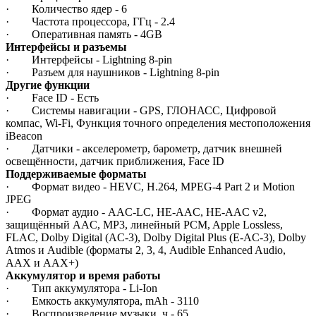
· Количество ядер - 6
· Частота процессора, ГГц - 2.4
· Оперативная память - 4GB
Интерфейсы и разъемы
· Интерфейсы - Lightning 8-pin
· Разъем для наушников - Lightning 8-pin
Другие функции
· Face ID - Есть
· Системы навигации - GPS, ГЛОНАСС, Цифровой
компас, Wi‑Fi, Функция точного определения местоположения
iBeacon
· Датчики - акселерометр, барометр, датчик внешней
освещённости, датчик приближения, Face ID
Поддерживаемые форматы
· Формат видео - HEVC, H.264, MPEG‑4 Part 2 и Motion
JPEG
· Формат аудио - AAC‑LC, HE‑AAC, HE‑AAC v2,
защищённый AAC, MP3, линейный PCM, Apple Lossless,
FLAC, Dolby Digital (AC‑3), Dolby Digital Plus (E‑AC‑3), Dolby
Atmos и Audible (форматы 2, 3, 4, Audible Enhanced Audio,
AAX и AAX+)
Аккумулятор и время работы
· Тип аккумулятора - Li-Ion
· Емкость аккумулятора, mAh - 3110
· Воспроизведение музыки, ч - 65