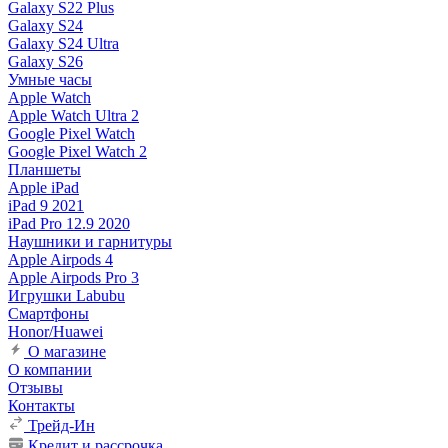
Galaxy S22 Plus
Galaxy S24
Galaxy S24 Ultra
Galaxy S26
Умные часы
Apple Watch
Apple Watch Ultra 2
Google Pixel Watch
Google Pixel Watch 2
Планшеты
Apple iPad
iPad 9 2021
iPad Pro 12.9 2020
Наушники и гарнитуры
Apple Airpods 4
Apple Airpods Pro 3
Игрушки Labubu
Смартфоны
Honor/Huawei
О магазине
О компании
Отзывы
Контакты
Трейд-Ин
Кредит и рассрочка