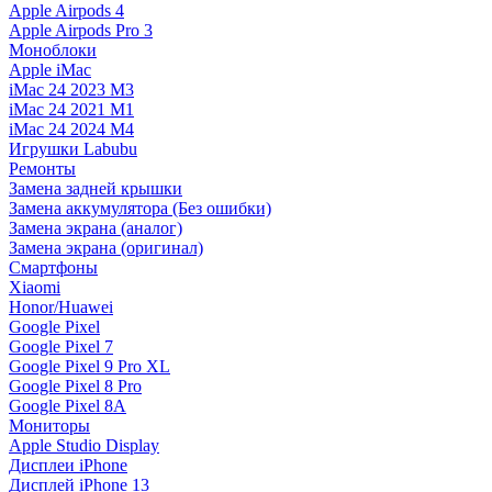
Apple Airpods 4
Apple Airpods Pro 3
Моноблоки
Apple iMac
iMac 24 2023 M3
iMac 24 2021 M1
iMac 24 2024 M4
Игрушки Labubu
Ремонты
Замена задней крышки
Замена аккумулятора (Без ошибки)
Замена экрана (аналог)
Замена экрана (оригинал)
Смартфоны
Xiaomi
Honor/Huawei
Google Pixel
Google Pixel 7
Google Pixel 9 Pro XL
Google Pixel 8 Pro
Google Pixel 8A
Мониторы
Apple Studio Display
Дисплеи iPhone
Дисплей iPhone 13