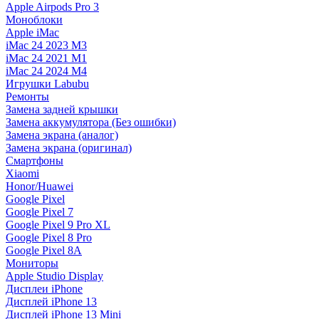
Apple Airpods Pro 3
Моноблоки
Apple iMac
iMac 24 2023 M3
iMac 24 2021 M1
iMac 24 2024 M4
Игрушки Labubu
Ремонты
Замена задней крышки
Замена аккумулятора (Без ошибки)
Замена экрана (аналог)
Замена экрана (оригинал)
Смартфоны
Xiaomi
Honor/Huawei
Google Pixel
Google Pixel 7
Google Pixel 9 Pro XL
Google Pixel 8 Pro
Google Pixel 8A
Мониторы
Apple Studio Display
Дисплеи iPhone
Дисплей iPhone 13
Дисплей iPhone 13 Mini