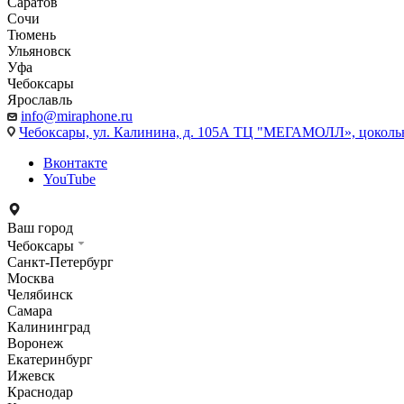
Саратов
Сочи
Тюмень
Ульяновск
Уфа
Чебоксары
Ярославль
info@miraphone.ru
Чебоксары,
ул. Калинина, д. 105А ТЦ "МЕГАМОЛЛ», цоколь
Вконтакте
YouTube
Ваш город
Чебоксары
Санкт-Петербург
Москва
Челябинск
Самара
Калининград
Воронеж
Екатеринбург
Ижевск
Краснодар