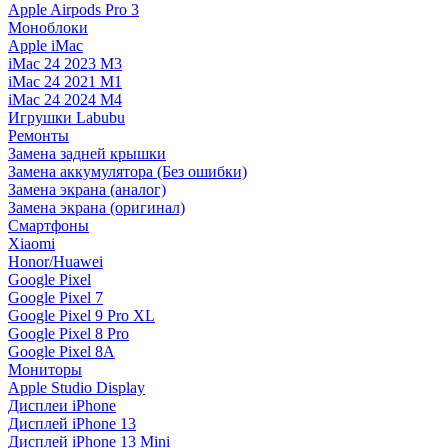
Apple Airpods Pro 3
Моноблоки
Apple iMac
iMac 24 2023 M3
iMac 24 2021 M1
iMac 24 2024 M4
Игрушки Labubu
Ремонты
Замена задней крышки
Замена аккумулятора (Без ошибки)
Замена экрана (аналог)
Замена экрана (оригинал)
Смартфоны
Xiaomi
Honor/Huawei
Google Pixel
Google Pixel 7
Google Pixel 9 Pro XL
Google Pixel 8 Pro
Google Pixel 8A
Мониторы
Apple Studio Display
Дисплеи iPhone
Дисплей iPhone 13
Дисплей iPhone 13 Mini