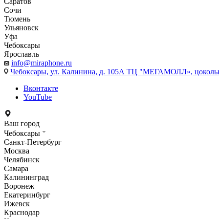
Саратов
Сочи
Тюмень
Ульяновск
Уфа
Чебоксары
Ярославль
info@miraphone.ru
Чебоксары,
ул. Калинина, д. 105А ТЦ "МЕГАМОЛЛ», цоколь
Вконтакте
YouTube
Ваш город
Чебоксары
Санкт-Петербург
Москва
Челябинск
Самара
Калининград
Воронеж
Екатеринбург
Ижевск
Краснодар