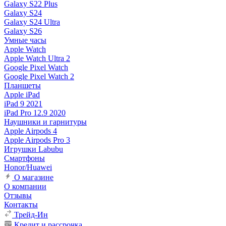
Galaxy S22 Plus
Galaxy S24
Galaxy S24 Ultra
Galaxy S26
Умные часы
Apple Watch
Apple Watch Ultra 2
Google Pixel Watch
Google Pixel Watch 2
Планшеты
Apple iPad
iPad 9 2021
iPad Pro 12.9 2020
Наушники и гарнитуры
Apple Airpods 4
Apple Airpods Pro 3
Игрушки Labubu
Смартфоны
Honor/Huawei
О магазине
О компании
Отзывы
Контакты
Трейд-Ин
Кредит и рассрочка