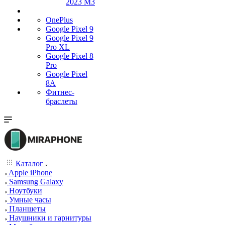
2023 M3
OnePlus
Google Pixel 9
Google Pixel 9
Pro XL
Google Pixel 8
Pro
Google Pixel
8A
Фитнес-
браслеты
Каталог
Apple iPhone
Samsung Galaxy
Ноутбуки
Умные часы
Планшеты
Наушники и гарнитуры