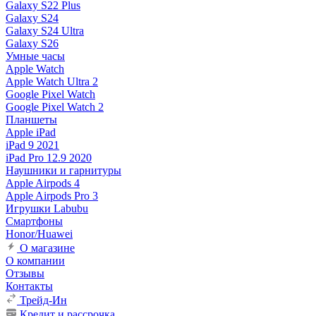
Galaxy S22 Plus
Galaxy S24
Galaxy S24 Ultra
Galaxy S26
Умные часы
Apple Watch
Apple Watch Ultra 2
Google Pixel Watch
Google Pixel Watch 2
Планшеты
Apple iPad
iPad 9 2021
iPad Pro 12.9 2020
Наушники и гарнитуры
Apple Airpods 4
Apple Airpods Pro 3
Игрушки Labubu
Смартфоны
Honor/Huawei
О магазине
О компании
Отзывы
Контакты
Трейд-Ин
Кредит и рассрочка