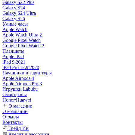
Galaxy S22 Plus
Galaxy S24
Galaxy S24 Ultra
Galaxy S26
Умные часы
Apple Watch
Apple Watch Ultra 2
Google Pixel Watch
Google Pixel Watch 2
Планшеты
Apple iPad
iPad 9 2021
iPad Pro 12.9 2020
Наушники и гарнитуры
Apple Airpods 4
Apple Airpods Pro 3
Игрушки Labubu
Смартфоны
Honor/Huawei
О магазине
О компании
Отзывы
Контакты
Трейд-Ин
Кредит и рассрочка