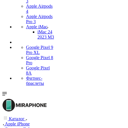
3
Apple Airpods
4
Apple Airpods
Pro 3
Apple iMac
iMac 24
2023 M3
Google Pixel 9
Pro XL
Google Pixel 8
Pro
Google Pixel
8A
Фитнес-
браслеты
Каталог
Apple iPhone