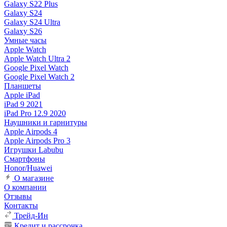
Galaxy S22 Plus
Galaxy S24
Galaxy S24 Ultra
Galaxy S26
Умные часы
Apple Watch
Apple Watch Ultra 2
Google Pixel Watch
Google Pixel Watch 2
Планшеты
Apple iPad
iPad 9 2021
iPad Pro 12.9 2020
Наушники и гарнитуры
Apple Airpods 4
Apple Airpods Pro 3
Игрушки Labubu
Смартфоны
Honor/Huawei
О магазине
О компании
Отзывы
Контакты
Трейд-Ин
Кредит и рассрочка