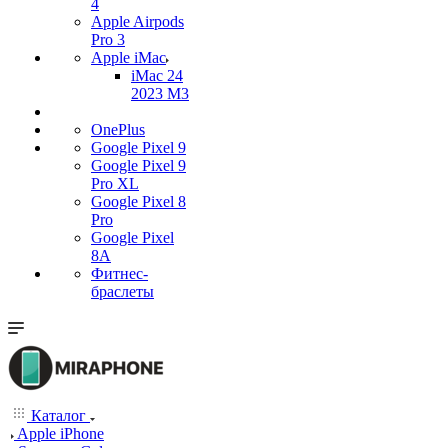
4
Apple Airpods
Pro 3
Apple iMac
iMac 24
2023 M3
OnePlus
Google Pixel 9
Google Pixel 9
Pro XL
Google Pixel 8
Pro
Google Pixel
8A
Фитнес-
браслеты
Каталог
Apple iPhone