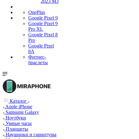
2023 M3
OnePlus
Google Pixel 9
Google Pixel 9
Pro XL
Google Pixel 8
Pro
Google Pixel
8A
Фитнес-
браслеты
Каталог
Apple iPhone
Samsung Galaxy
Ноутбуки
Умные часы
Планшеты
Наушники и гарнитуры