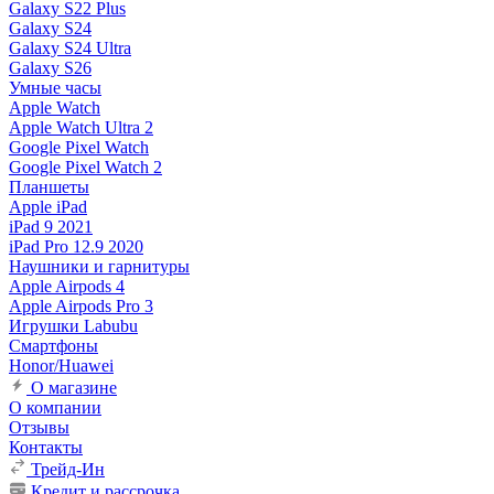
Galaxy S22 Plus
Galaxy S24
Galaxy S24 Ultra
Galaxy S26
Умные часы
Apple Watch
Apple Watch Ultra 2
Google Pixel Watch
Google Pixel Watch 2
Планшеты
Apple iPad
iPad 9 2021
iPad Pro 12.9 2020
Наушники и гарнитуры
Apple Airpods 4
Apple Airpods Pro 3
Игрушки Labubu
Смартфоны
Honor/Huawei
О магазине
О компании
Отзывы
Контакты
Трейд-Ин
Кредит и рассрочка