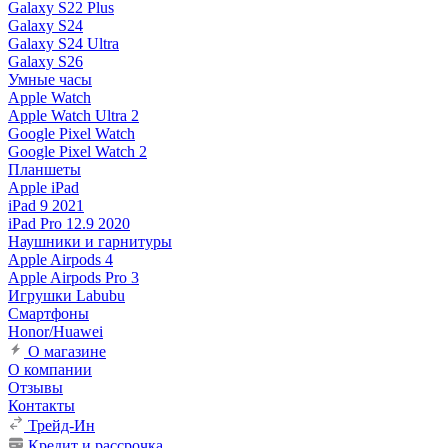
Galaxy S22 Plus
Galaxy S24
Galaxy S24 Ultra
Galaxy S26
Умные часы
Apple Watch
Apple Watch Ultra 2
Google Pixel Watch
Google Pixel Watch 2
Планшеты
Apple iPad
iPad 9 2021
iPad Pro 12.9 2020
Наушники и гарнитуры
Apple Airpods 4
Apple Airpods Pro 3
Игрушки Labubu
Смартфоны
Honor/Huawei
О магазине
О компании
Отзывы
Контакты
Трейд-Ин
Кредит и рассрочка