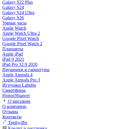
Galaxy S22 Plus
Galaxy S24
Galaxy S24 Ultra
Galaxy S26
Умные часы
Apple Watch
Apple Watch Ultra 2
Google Pixel Watch
Google Pixel Watch 2
Планшеты
Apple iPad
iPad 9 2021
iPad Pro 12.9 2020
Наушники и гарнитуры
Apple Airpods 4
Apple Airpods Pro 3
Игрушки Labubu
Смартфоны
Honor/Huawei
О магазине
О компании
Отзывы
Контакты
Трейд-Ин
Кредит и рассрочка