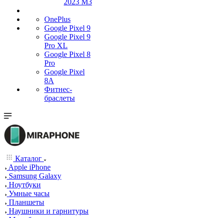
2023 M3
OnePlus
Google Pixel 9
Google Pixel 9
Pro XL
Google Pixel 8
Pro
Google Pixel
8A
Фитнес-
браслеты
Каталог
Apple iPhone
Samsung Galaxy
Ноутбуки
Умные часы
Планшеты
Наушники и гарнитуры