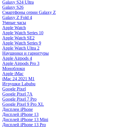
Galaxy S24 Ultra
Galaxy S26
Смартфоны серии Galaxy Z
Galaxy Z Fold 4
Умные часы
Apple Watch
Apple Watch Series 10
Apple Watch SE2
Apple Watch Series 9
Apple Watch Ultra 2
Наушники и гарнитуры
Apple Airpods 4
Apple Airpods Pro 3
Моноблоки
Apple iMac
iMac 24 2021 M1
Игрушки Labubu
Google Pixel
Google Pixel 7А
Google Pixel 7 Pro
Google Pixel 9 Pro XL
Дисплеи iPhone
Дисплей iPhone 13
Дисплей iPhone 13 Mini
Дисплей iPhone 13 Pro