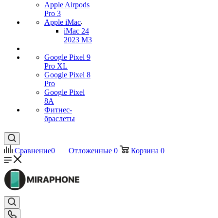
Apple Airpods
Pro 3
Apple iMac
iMac 24
2023 M3
Google Pixel 9
Pro XL
Google Pixel 8
Pro
Google Pixel
8A
Фитнес-
браслеты
Сравнение
0
Отложенные
0
Корзина
0