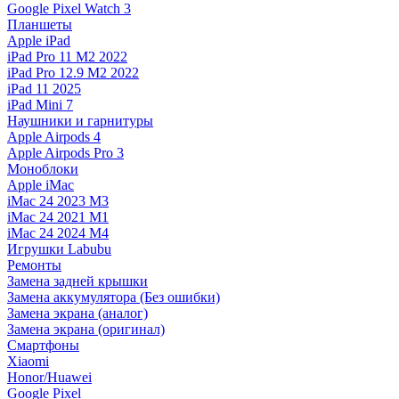
Google Pixel Watch 3
Планшеты
Apple iPad
iPad Pro 11 M2 2022
iPad Pro 12.9 M2 2022
iPad 11 2025
iPad Mini 7
Наушники и гарнитуры
Apple Airpods 4
Apple Airpods Pro 3
Моноблоки
Apple iMac
iMac 24 2023 M3
iMac 24 2021 M1
iMac 24 2024 M4
Игрушки Labubu
Ремонты
Замена задней крышки
Замена аккумулятора (Без ошибки)
Замена экрана (аналог)
Замена экрана (оригинал)
Смартфоны
Xiaomi
Honor/Huawei
Google Pixel