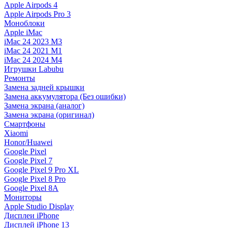
Apple Airpods 4
Apple Airpods Pro 3
Моноблоки
Apple iMac
iMac 24 2023 M3
iMac 24 2021 M1
iMac 24 2024 M4
Игрушки Labubu
Ремонты
Замена задней крышки
Замена аккумулятора (Без ошибки)
Замена экрана (аналог)
Замена экрана (оригинал)
Смартфоны
Xiaomi
Honor/Huawei
Google Pixel
Google Pixel 7
Google Pixel 9 Pro XL
Google Pixel 8 Pro
Google Pixel 8A
Мониторы
Apple Studio Display
Дисплеи iPhone
Дисплей iPhone 13