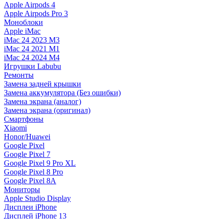
Apple Airpods 4
Apple Airpods Pro 3
Моноблоки
Apple iMac
iMac 24 2023 M3
iMac 24 2021 M1
iMac 24 2024 M4
Игрушки Labubu
Ремонты
Замена задней крышки
Замена аккумулятора (Без ошибки)
Замена экрана (аналог)
Замена экрана (оригинал)
Смартфоны
Xiaomi
Honor/Huawei
Google Pixel
Google Pixel 7
Google Pixel 9 Pro XL
Google Pixel 8 Pro
Google Pixel 8A
Мониторы
Apple Studio Display
Дисплеи iPhone
Дисплей iPhone 13