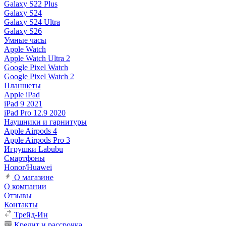
Galaxy S22 Plus
Galaxy S24
Galaxy S24 Ultra
Galaxy S26
Умные часы
Apple Watch
Apple Watch Ultra 2
Google Pixel Watch
Google Pixel Watch 2
Планшеты
Apple iPad
iPad 9 2021
iPad Pro 12.9 2020
Наушники и гарнитуры
Apple Airpods 4
Apple Airpods Pro 3
Игрушки Labubu
Смартфоны
Honor/Huawei
О магазине
О компании
Отзывы
Контакты
Трейд-Ин
Кредит и рассрочка