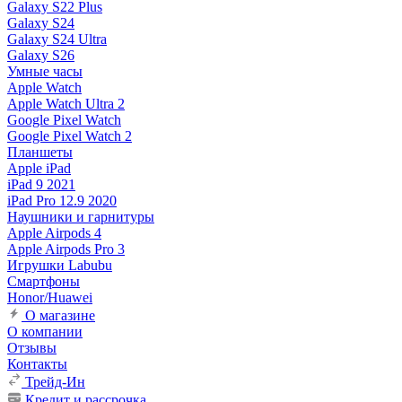
Galaxy S22 Plus
Galaxy S24
Galaxy S24 Ultra
Galaxy S26
Умные часы
Apple Watch
Apple Watch Ultra 2
Google Pixel Watch
Google Pixel Watch 2
Планшеты
Apple iPad
iPad 9 2021
iPad Pro 12.9 2020
Наушники и гарнитуры
Apple Airpods 4
Apple Airpods Pro 3
Игрушки Labubu
Смартфоны
Honor/Huawei
О магазине
О компании
Отзывы
Контакты
Трейд-Ин
Кредит и рассрочка