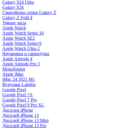
Galaxy S24 Ultra
Galaxy S26
Смартфоны серии Galaxy Z
Galaxy Z Fold 4
Умные часы
Apple Watch
Apple Watch Series 10
Apple Watch SE2
Apple Watch Series 9
Apple Watch Ultra 2
Наушники и гарнитуры
Apple Airpods 4
Apple Airpods Pro 3
Моноблоки
Apple iMac
iMac 24 2021 M1
Игрушки Labubu
Google Pixel
Google Pixel 7А
Google Pixel 7 Pro
Google Pixel 9 Pro XL
Дисплеи iPhone
Дисплей iPhone 13
Дисплей iPhone 13 Mini
Дисплей iPhone 13 Pro