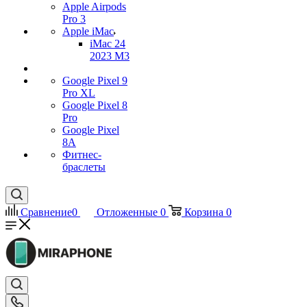
Apple Airpods
Pro 3
Apple iMac
iMac 24
2023 M3
Google Pixel 9
Pro XL
Google Pixel 8
Pro
Google Pixel
8A
Фитнес-
браслеты
Сравнение
0
Отложенные
0
Корзина
0