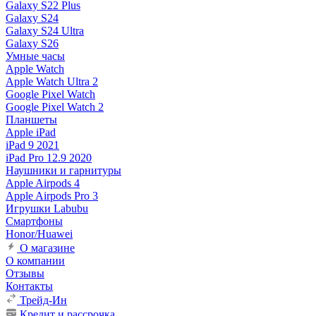
Galaxy S22 Plus
Galaxy S24
Galaxy S24 Ultra
Galaxy S26
Умные часы
Apple Watch
Apple Watch Ultra 2
Google Pixel Watch
Google Pixel Watch 2
Планшеты
Apple iPad
iPad 9 2021
iPad Pro 12.9 2020
Наушники и гарнитуры
Apple Airpods 4
Apple Airpods Pro 3
Игрушки Labubu
Смартфоны
Honor/Huawei
О магазине
О компании
Отзывы
Контакты
Трейд-Ин
Кредит и рассрочка