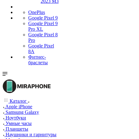
2023 M3
OnePlus
Google Pixel 9
Google Pixel 9
Pro XL
Google Pixel 8
Pro
Google Pixel
8A
Фитнес-
браслеты
Каталог
Apple iPhone
Samsung Galaxy
Ноутбуки
Умные часы
Планшеты
Наушники и гарнитуры