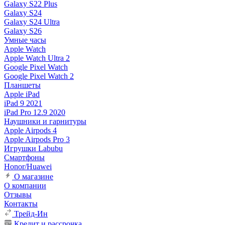
Galaxy S22 Plus
Galaxy S24
Galaxy S24 Ultra
Galaxy S26
Умные часы
Apple Watch
Apple Watch Ultra 2
Google Pixel Watch
Google Pixel Watch 2
Планшеты
Apple iPad
iPad 9 2021
iPad Pro 12.9 2020
Наушники и гарнитуры
Apple Airpods 4
Apple Airpods Pro 3
Игрушки Labubu
Смартфоны
Honor/Huawei
О магазине
О компании
Отзывы
Контакты
Трейд-Ин
Кредит и рассрочка