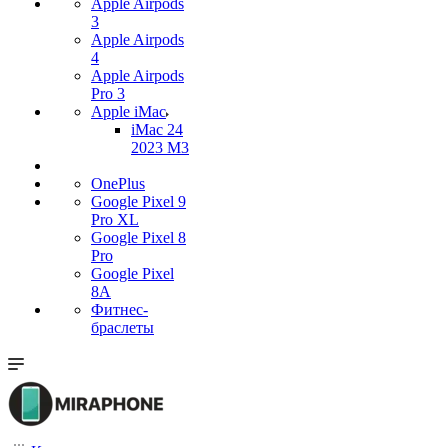
Apple Airpods
3
Apple Airpods
4
Apple Airpods
Pro 3
Apple iMac
iMac 24
2023 M3
OnePlus
Google Pixel 9
Pro XL
Google Pixel 8
Pro
Google Pixel
8A
Фитнес-
браслеты