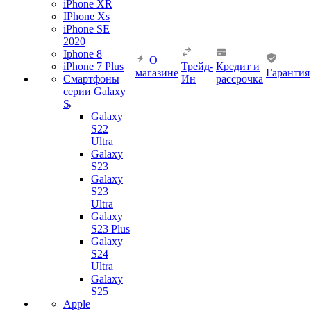
iPhone XR
IPhone Xs
iPhone SE
2020
Iphone 8
О
iPhone 7 Plus
Трейд-
Кредит и
магазине
Гарантия
Смартфоны
Ин
рассрочка
серии Galaxy
S
Galaxy
S22
Ultra
Galaxy
S23
Galaxy
S23
Ultra
Galaxy
S23 Plus
Galaxy
S24
Ultra
Galaxy
S25
Apple