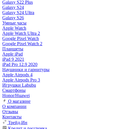
Galaxy S22 Plus
Galaxy S24
Galaxy S24 Ultra
Galaxy S26
Умные часы
Apple Watch
Apple Watch Ultra 2
Google Pixel Watch
Google Pixel Watch 2
Планшеты
Apple iPad
iPad 9 2021
iPad Pro 12.9 2020
Наушники и гарнитуры
Apple Airpods 4
Apple Airpods Pro 3
Игрушки Labubu
Смартфоны
Honor/Huawei
О магазине
О компании
Отзывы
Контакты
Трейд-Ин
Кредит и рассрочка