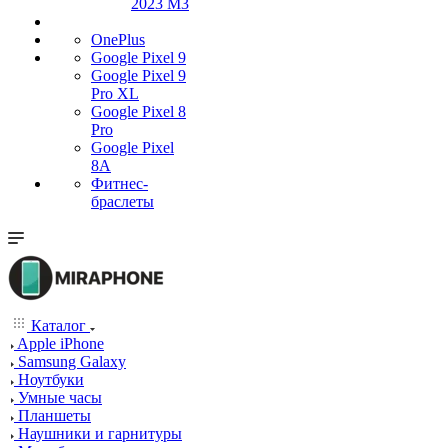
2023 M3
OnePlus
Google Pixel 9
Google Pixel 9
Pro XL
Google Pixel 8
Pro
Google Pixel
8A
Фитнес-
браслеты
Каталог
Apple iPhone
Samsung Galaxy
Ноутбуки
Умные часы
Планшеты
Наушники и гарнитуры