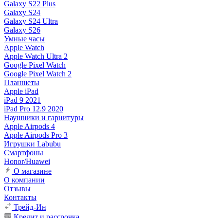
Galaxy S22 Plus
Galaxy S24
Galaxy S24 Ultra
Galaxy S26
Умные часы
Apple Watch
Apple Watch Ultra 2
Google Pixel Watch
Google Pixel Watch 2
Планшеты
Apple iPad
iPad 9 2021
iPad Pro 12.9 2020
Наушники и гарнитуры
Apple Airpods 4
Apple Airpods Pro 3
Игрушки Labubu
Смартфоны
Honor/Huawei
О магазине
О компании
Отзывы
Контакты
Трейд-Ин
Кредит и рассрочка