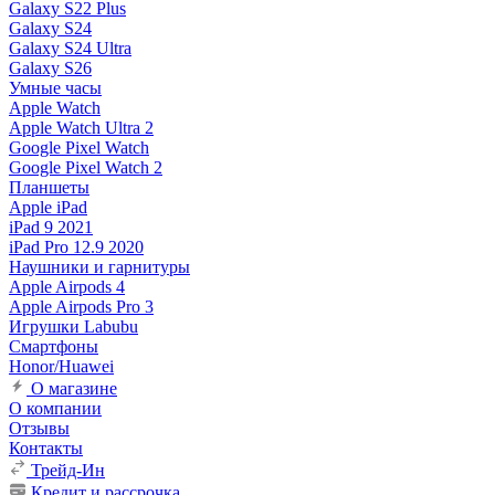
Galaxy S22 Plus
Galaxy S24
Galaxy S24 Ultra
Galaxy S26
Умные часы
Apple Watch
Apple Watch Ultra 2
Google Pixel Watch
Google Pixel Watch 2
Планшеты
Apple iPad
iPad 9 2021
iPad Pro 12.9 2020
Наушники и гарнитуры
Apple Airpods 4
Apple Airpods Pro 3
Игрушки Labubu
Смартфоны
Honor/Huawei
О магазине
О компании
Отзывы
Контакты
Трейд-Ин
Кредит и рассрочка