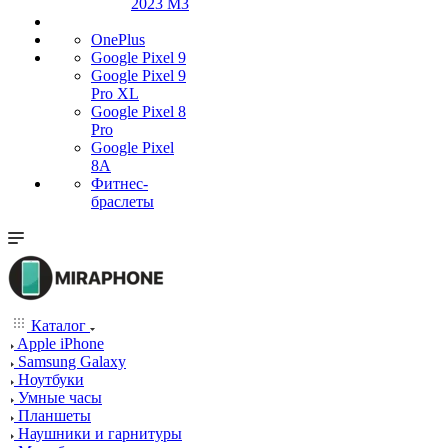
2023 M3
OnePlus
Google Pixel 9
Google Pixel 9
Pro XL
Google Pixel 8
Pro
Google Pixel
8A
Фитнес-
браслеты
Каталог
Apple iPhone
Samsung Galaxy
Ноутбуки
Умные часы
Планшеты
Наушники и гарнитуры