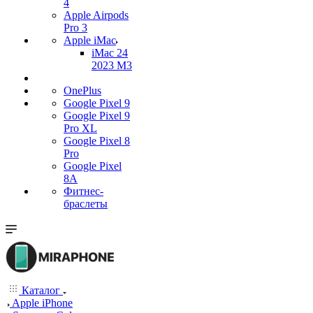
4
Apple Airpods
Pro 3
Apple iMac
iMac 24
2023 M3
OnePlus
Google Pixel 9
Google Pixel 9
Pro XL
Google Pixel 8
Pro
Google Pixel
8A
Фитнес-
браслеты
Каталог
Apple iPhone