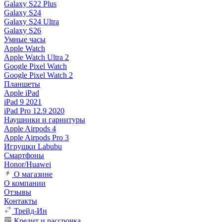
Galaxy S22 Plus
Galaxy S24
Galaxy S24 Ultra
Galaxy S26
Умные часы
Apple Watch
Apple Watch Ultra 2
Google Pixel Watch
Google Pixel Watch 2
Планшеты
Apple iPad
iPad 9 2021
iPad Pro 12.9 2020
Наушники и гарнитуры
Apple Airpods 4
Apple Airpods Pro 3
Игрушки Labubu
Смартфоны
Honor/Huawei
О магазине
О компании
Отзывы
Контакты
Трейд-Ин
Кредит и рассрочка