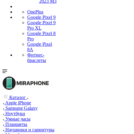
2023 M3
OnePlus
Google Pixel 9
Google Pixel 9
Pro XL
Google Pixel 8
Pro
Google Pixel
8A
Фитнес-
браслеты
Каталог
Apple iPhone
Samsung Galaxy
Ноутбуки
Умные часы
Планшеты
Наушники и гарнитуры