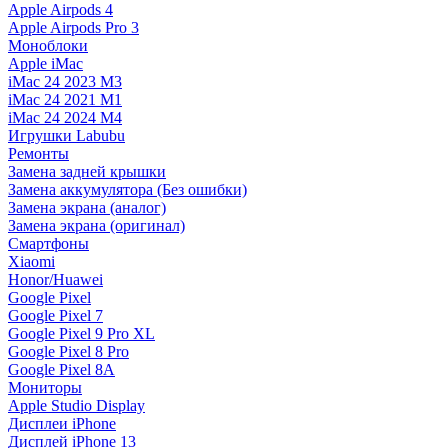
Apple Airpods 4
Apple Airpods Pro 3
Моноблоки
Apple iMac
iMac 24 2023 M3
iMac 24 2021 M1
iMac 24 2024 M4
Игрушки Labubu
Ремонты
Замена задней крышки
Замена аккумулятора (Без ошибки)
Замена экрана (аналог)
Замена экрана (оригинал)
Смартфоны
Xiaomi
Honor/Huawei
Google Pixel
Google Pixel 7
Google Pixel 9 Pro XL
Google Pixel 8 Pro
Google Pixel 8A
Мониторы
Apple Studio Display
Дисплеи iPhone
Дисплей iPhone 13