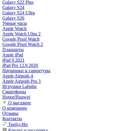
Galaxy S22 Plus
Galaxy S24
Galaxy S24 Ultra
Galaxy S26
Умные часы
Apple Watch
Apple Watch Ultra 2
Google Pixel Watch
Google Pixel Watch 2
Планшеты
Apple iPad
iPad 9 2021
iPad Pro 12.9 2020
Наушники и гарнитуры
Apple Airpods 4
Apple Airpods Pro 3
Игрушки Labubu
Смартфоны
Honor/Huawei
О магазине
О компании
Отзывы
Контакты
Трейд-Ин
Кредит и рассрочка