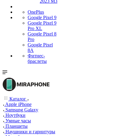
2023 M3
OnePlus
Google Pixel 9
Google Pixel 9
Pro XL
Google Pixel 8
Pro
Google Pixel
8A
Фитнес-
браслеты
Каталог
Apple iPhone
Samsung Galaxy
Ноутбуки
Умные часы
Планшеты
Наушники и гарнитуры