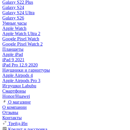
Galaxy S22 Plus
Galaxy S24
Galaxy S24 Ultra
Galaxy S26
Умные часы
Apple Watch
Apple Watch Ultra 2
Google Pixel Watch
Google Pixel Watch 2
Планшеты
Apple iPad
iPad 9 2021
iPad Pro 12.9 2020
Наушники и гарнитуры
Apple Airpods 4
Apple Airpods Pro 3
Игрушки Labubu
Смартфоны
Honor/Huawei
О магазине
О компании
Отзывы
Контакты
Трейд-Ин
Кредит и рассрочка