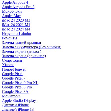
Apple Airpods 4
Apple Airpods Pro 3
Моноблоки
Apple iMac
iMac 24 2023 M3
iMac 24 2021 M1
iMac 24 2024 M4
Игрушки Labubu
Ремонты
Замена задней крышки
Замена аккумулятора (Без ошибки)
Замена экрана (аналог)
Замена экрана (оригинал)
Смартфоны
Xiaomi
Honor/Huawei
Google Pixel
Google Pixel 7
Google Pixel 9 Pro XL
Google Pixel 8 Pro
Google Pixel 8A
Мониторы
Apple Studio Display
Дисплеи iPhone
Дисплей iPhone 13