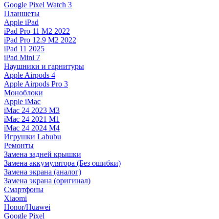
Google Pixel Watch 3
Планшеты
Apple iPad
iPad Pro 11 M2 2022
iPad Pro 12.9 M2 2022
iPad 11 2025
iPad Mini 7
Наушники и гарнитуры
Apple Airpods 4
Apple Airpods Pro 3
Моноблоки
Apple iMac
iMac 24 2023 M3
iMac 24 2021 M1
iMac 24 2024 M4
Игрушки Labubu
Ремонты
Замена задней крышки
Замена аккумулятора (Без ошибки)
Замена экрана (аналог)
Замена экрана (оригинал)
Смартфоны
Xiaomi
Honor/Huawei
Google Pixel