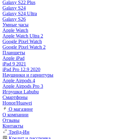
Galaxy S22 Plus
Galaxy S24
Galaxy S24 Ultra
Galaxy S26
Умные часы
Apple Watch
Apple Watch Ultra 2
Google Pixel Watch
Google Pixel Watch 2
Планшеты
Apple iPad
iPad 9 2021
iPad Pro 12.9 2020
Наушники и гарнитуры
Apple Airpods 4
Apple Airpods Pro 3
Игрушки Labubu
Смартфоны
Honor/Huawei
О магазине
О компании
Отзывы
Контакты
Трейд-Ин
Кредит и рассрочка