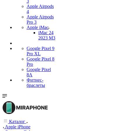
3
Apple Airpods
4
Apple Airpods
Pro 3
Apple iMac
iMac 24
2023 M3
Google Pixel 9
Pro XL
Google Pixel 8
Pro
Google Pixel
8A
Фитнес-
браслеты
Каталог
Apple iPhone