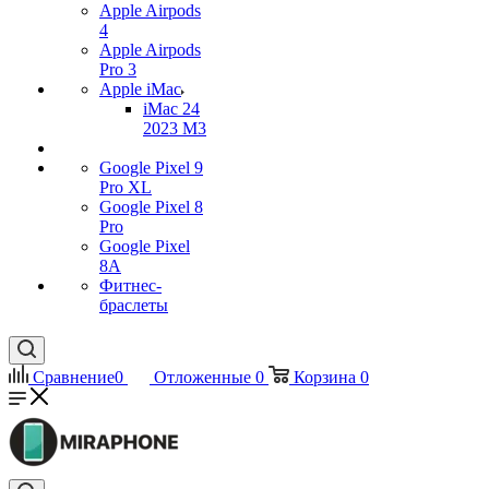
Apple Airpods
4
Apple Airpods
Pro 3
Apple iMac
iMac 24
2023 M3
Google Pixel 9
Pro XL
Google Pixel 8
Pro
Google Pixel
8A
Фитнес-
браслеты
Сравнение
0
Отложенные
0
Корзина
0