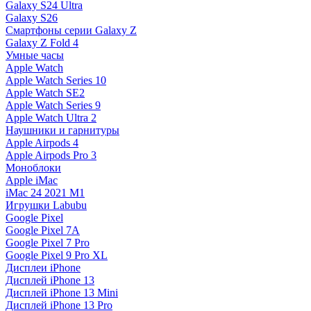
Galaxy S24 Ultra
Galaxy S26
Смартфоны серии Galaxy Z
Galaxy Z Fold 4
Умные часы
Apple Watch
Apple Watch Series 10
Apple Watch SE2
Apple Watch Series 9
Apple Watch Ultra 2
Наушники и гарнитуры
Apple Airpods 4
Apple Airpods Pro 3
Моноблоки
Apple iMac
iMac 24 2021 M1
Игрушки Labubu
Google Pixel
Google Pixel 7А
Google Pixel 7 Pro
Google Pixel 9 Pro XL
Дисплеи iPhone
Дисплей iPhone 13
Дисплей iPhone 13 Mini
Дисплей iPhone 13 Pro